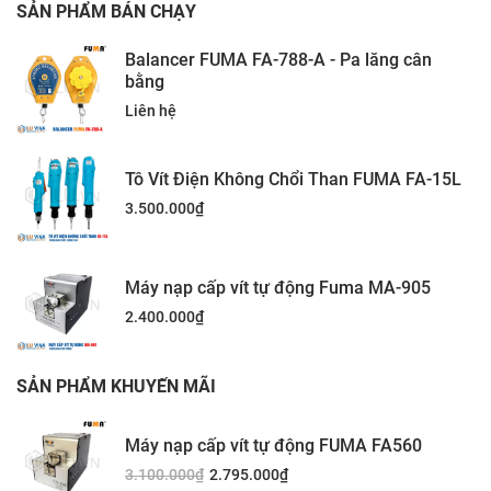
SẢN PHẨM BÁN CHẠY
Balancer FUMA FA-788-A - Pa lăng cân
bằng
Liên hệ
Tô Vít Điện Không Chổi Than FUMA FA-15L
3.500.000
₫
Máy nạp cấp vít tự động Fuma MA-905
2.400.000
₫
SẢN PHẨM KHUYẾN MÃI
Máy nạp cấp vít tự động FUMA FA560
3.100.000
₫
2.795.000
₫