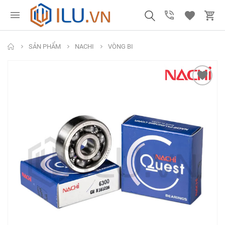
SẢN PHẨM
NACHI
VÒNG BI
Mũi Khoan Chuôi
Ống nhựa xoắn PU