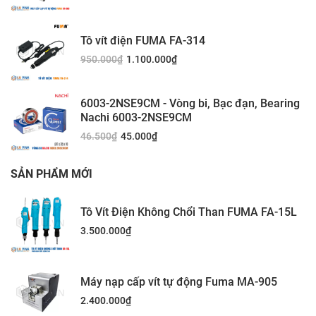
Tô vít điện FUMA FA-314
950.000
₫
1.100.000
₫
6003-2NSE9CM - Vòng bi, Bạc đạn, Bearing
Nachi 6003-2NSE9CM
46.500
₫
45.000
₫
SẢN PHẨM MỚI
Tô Vít Điện Không Chổi Than FUMA FA-15L
3.500.000
₫
Máy nạp cấp vít tự động Fuma MA-905
2.400.000
₫