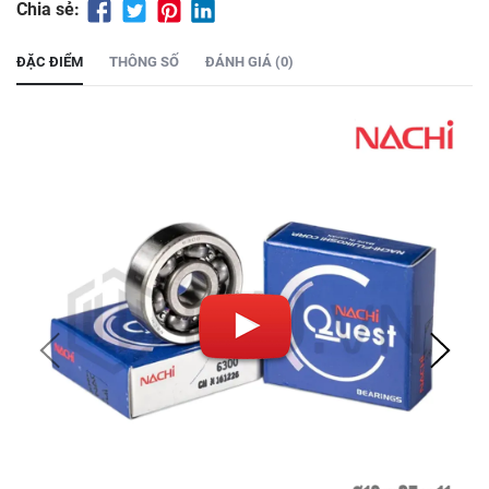
Chia sẻ:
ĐẶC ĐIỂM
THÔNG SỐ
ĐÁNH GIÁ (0)