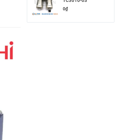
TC3010-03
0
₫