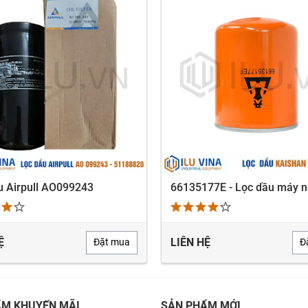
u Airpull AO099243
XEM NHANH
XEM NHANH
Ệ
LIÊN HỆ
Đặt mua
Đ
ẨM KHUYẾN MÃI
SẢN PHẨM MỚI