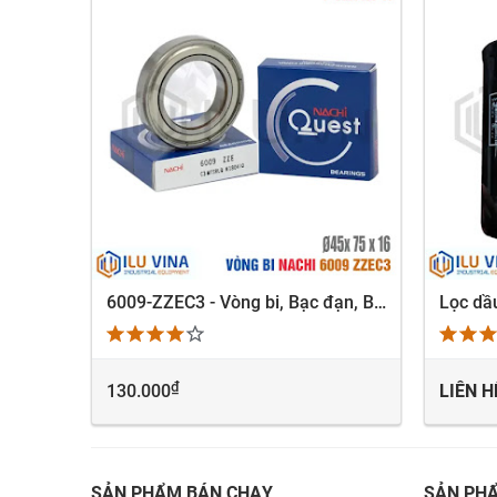
6300-2NSE9CM - Vòng bi, Bạc đạn, Bearing Nachi 6300-2NSE9CM
6009-ZZEC3 - Vòng bi, Bạc đạn, Bearing Nachi 6009-ZZEC3
Lọc dầ
XEM NHANH
₫
130.000
LIÊN H
 ngay
SẢN PHẨM BÁN CHẠY
SẢN PH