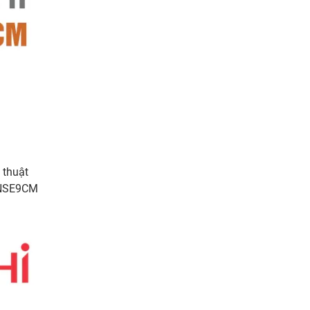
 thuật
-2NSE9CM