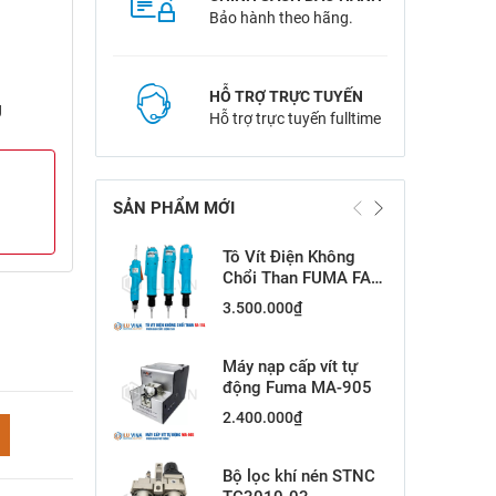
Bảo hành theo hãng.
HỖ TRỢ TRỰC TUYẾN
g
Hỗ trợ trực tuyến fulltime
SẢN PHẨM MỚI
Tô Vít Điện Không
Chổi Than FUMA FA-
15L
3.500.000
₫
Máy nạp cấp vít tự
động Fuma MA-905
2.400.000
₫
Bộ lọc khí nén STNC