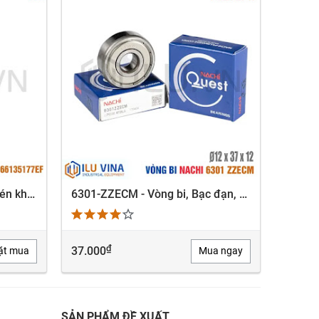
66135177E - Lọc dầu máy nén khí Kaishan BK55
6301-ZZECM - Vòng bi, Bạc đạn, Bearing Nachi 6301-ZZECM
Lọc tá
XEM NHANH
₫
37.000
LIÊN 
ặt mua
Mua ngay
SẢN PHẨM ĐỀ XUẤT