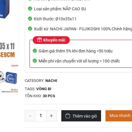
Loại sản phẩm: NẮP CAO SU
Kích thước: Ø10x35x11
Xuất xứ: NACHI JAPAN - FUJIKOSHI 100% Chính hãn
Khuyến mãi
Giảm giá thêm 5% khi đơn hàng >50 triệu
Miễn phí vận chuyển với số lượng > 100 chiếc
CATEGORY:
NACHI
TAGS:
VÒNG BI
TỒN KHO:
30 PCS
-
+
Mua nhanh
Thêm vào giỏ