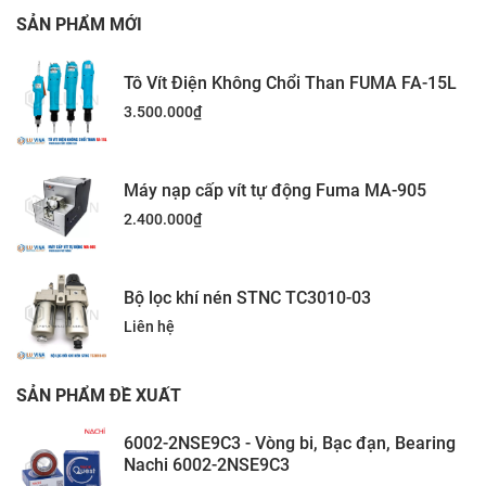
SẢN PHẨM MỚI
Tô Vít Điện Không Chổi Than FUMA FA-15L
3.500.000
₫
Máy nạp cấp vít tự động Fuma MA-905
2.400.000
₫
Bộ lọc khí nén STNC TC3010-03
Liên hệ
SẢN PHẨM ĐỀ XUẤT
6002-2NSE9C3 - Vòng bi, Bạc đạn, Bearing
Nachi 6002-2NSE9C3