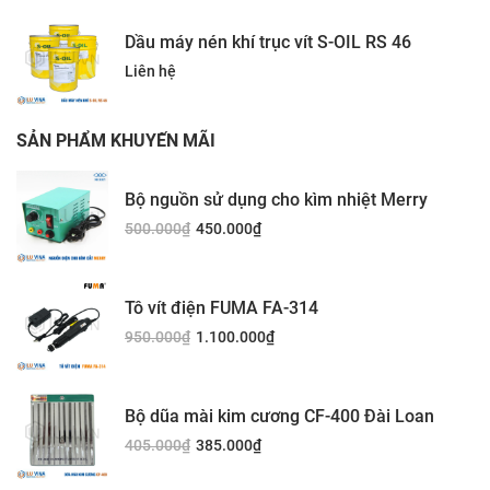
Dầu máy nén khí trục vít S-OIL RS 46
Liên hệ
SẢN PHẨM KHUYẾN MÃI
Bộ nguồn sử dụng cho kìm nhiệt Merry
500.000
₫
450.000
₫
Tô vít điện FUMA FA-314
950.000
₫
1.100.000
₫
Bộ dũa mài kim cương CF-400 Đài Loan
405.000
₫
385.000
₫