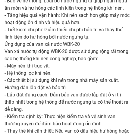
- Bảo vệ hệ thống: Loại bỏ nước ngưng tụ giúp ngăn ngừa
ăn mòn và hư hỏng các linh kiện trong hệ thống khí nén.
- Tăng hiệu quả vận hành: Khí nén sạch hơn giúp máy móc
hoạt động ổn định và hiệu quả hơn.
- Tiết kiệm chi phí: Giảm thiểu chi phí bảo trì và thay thế
linh kiện do hư hỏng bởi nước ngưng tụ.
Ứng dụng của van xả nước WBK-20
Van xả nước tự động WBK-20 được sử dụng rộng rãi trong
các hệ thống khí nén công nghiệp, bao gồm:
- Máy nén khí trục vít.
- Hệ thống lọc khí nén.
- Các thiết bị sử dụng khí nén trong nhà máy sản xuất.
Hướng dẫn lắp đặt và bảo trì
- Lắp đặt đúng cách: Đảm bảo van được lắp đặt ở vị trí
thấp nhất trong hệ thống để nước ngưng tụ có thể thoát ra
dễ dàng.
- Kiểm tra định kỳ: Thực hiện kiểm tra và vệ sinh van
thường xuyên để đảm bảo hoạt động ổn định.
- Thay thế khi cần thiết: Nếu van có dấu hiệu hư hỏng hoặc