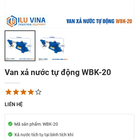
Côn Nachi List 602
OK JAPAN
0
₫
0
₫
Máy cắt băng dính
Máy nạp cấp vít tự
tự động Fuma
động FUMA FA560
ZCUT-9
0
₫
3.100.000
₫
2.795.00
Lọc tách dầu
Dầu máy nén khí
Airpull AA135302
trục vít S-OIL RS 46
Van xả nước tự động WBK-20
0
₫
0
₫
LIÊN HỆ
Mã sản phẩm: WBK-20
Xả nước tích tụ tại bình tích khí