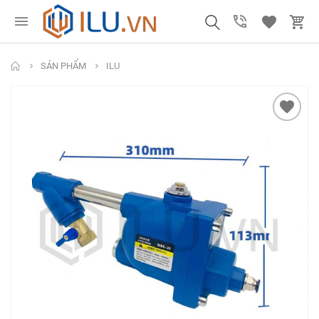
SẢN PHẨM
ILU
Mũi Khoan Chuôi
Ống nhựa xoắn PU