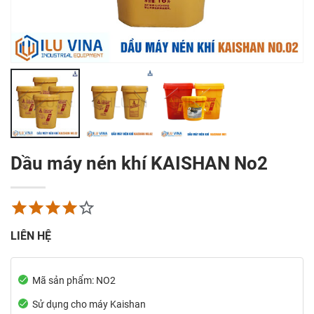
Côn Nachi List 602
OK JAPAN
0
₫
0
₫
Máy cắt băng dính
Máy nạp cấp vít tự
tự động Fuma
động FUMA FA560
ZCUT-9
0
₫
3.100.000
₫
2.795.00
Lọc tách dầu
Dầu máy nén khí
Airpull AA135302
trục vít S-OIL RS 46
Dầu máy nén khí KAISHAN No2
0
₫
0
₫
LIÊN HỆ
Mã sản phẩm: NO2
Sử dụng cho máy Kaishan