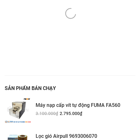
SẢN PHẨM BÁN CHẠY
Máy nạp cấp vít tự động FUMA FA560
3.100.000
₫
2.795.000
₫
Lọc gió Airpull 9693006070