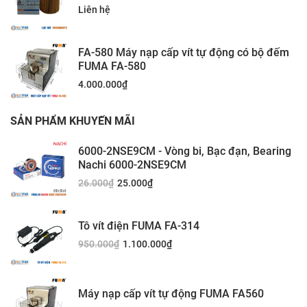
Liên hệ
FA-580 Máy nạp cấp vít tự động có bộ đếm
FUMA FA-580
4.000.000
₫
SẢN PHẨM KHUYẾN MÃI
6000-2NSE9CM - Vòng bi, Bạc đạn, Bearing
Nachi 6000-2NSE9CM
26.000
₫
25.000
₫
Tô vít điện FUMA FA-314
950.000
₫
1.100.000
₫
Máy nạp cấp vít tự động FUMA FA560