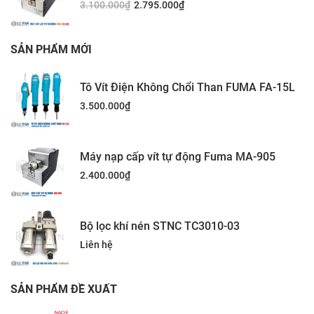
3.100.000
₫
2.795.000
₫
SẢN PHẨM MỚI
Tô Vít Điện Không Chổi Than FUMA FA-15L
3.500.000
₫
Máy nạp cấp vít tự động Fuma MA-905
2.400.000
₫
Bộ lọc khí nén STNC TC3010-03
Liên hệ
SẢN PHẨM ĐỀ XUẤT