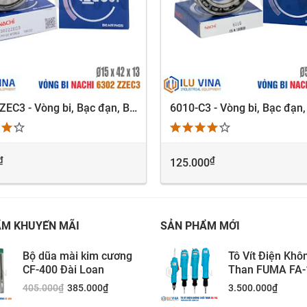
6302-ZZEC3 - Vòng bi, Bạc đạn, Bearing Nachi 6302-ZZEC3
XEM NHANH
XEM NHANH
₫
₫
125.000
ẨM KHUYẾN MÃI
SẢN PHẨM MỚI
Bộ dũa mài kim cương
Tô Vít Điện Khô
CF-400 Đài Loan
Than FUMA FA-
405.000
₫
385.000
₫
3.500.000
₫