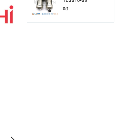
TC3010-03
0
₫