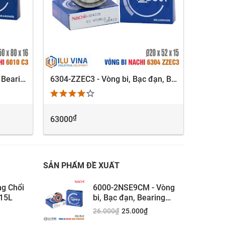
6010-C3 - Vòng bi, Bạc đạn, Bearing Nachi 6010-C3
6304-ZZEC3 - Vòng bi, Bạc đạn, Bearing Nachi 6304-ZZEC3
Ống nh
XEM NHANH
₫
63000
LIÊN 
SẢN PHẨM ĐỀ XUẤT
ng Chổi
6000-2NSE9CM - Vòng
15L
bi, Bạc đạn, Bearing
Nachi 6000-2NSE9CM
26.000
₫
25.000
₫