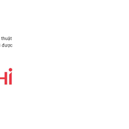
 thuật
3 được