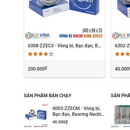
6209-C3 - Vòng bi, Bạc đạn, Bearing Nachi 6209-C3
6308-ZZEC3 - Vòng bi, Bạc đạn, Bearing Nachi 6308-ZZEC3
XEM NHANH
₫
200.000
40.000
SẢN PHẨM BÁN CHẠY
SẢN PH
6003-ZZECM - Vòng bi,
Bạc đạn, Bearing Nachi
6003-ZZECM
40.000
₫