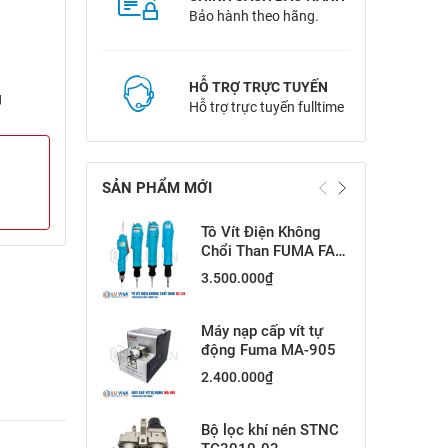
Bảo hành theo hãng.
HỖ TRỢ TRỰC TUYẾN
g
Hỗ trợ trực tuyến fulltime
SẢN PHẨM MỚI
Tô Vít Điện Không
Chổi Than FUMA FA-
15L
3.500.000
₫
Máy nạp cấp vít tự
động Fuma MA-905
2.400.000
₫
Bộ lọc khí nén STNC