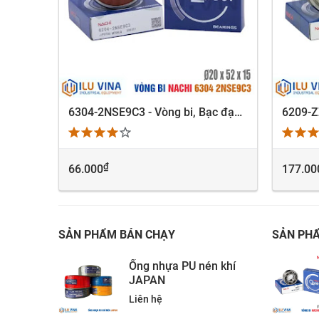
0-03
6304-2NSE9C3 - Vòng bi, Bạc đạn, Bearing Nachi 6304-2NSE9C3
XEM NHANH
₫
66.000
177.00
t mua
SẢN PHẨM BÁN CHẠY
SẢN PH
Ống nhựa PU nén khí
JAPAN
Liên hệ