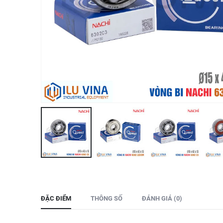
ĐẶC ĐIỂM
THÔNG SỐ
ĐÁNH GIÁ (0)