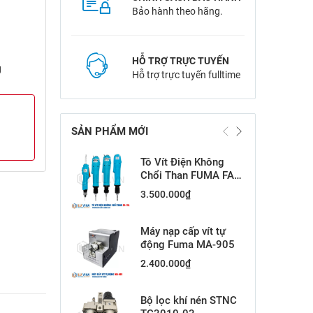
Bảo hành theo hãng.
HỖ TRỢ TRỰC TUYẾN
g
Hỗ trợ trực tuyến fulltime
SẢN PHẨM MỚI
Tô Vít Điện Không
Chổi Than FUMA FA-
15L
3.500.000
₫
Máy nạp cấp vít tự
động Fuma MA-905
2.400.000
₫
Bộ lọc khí nén STNC