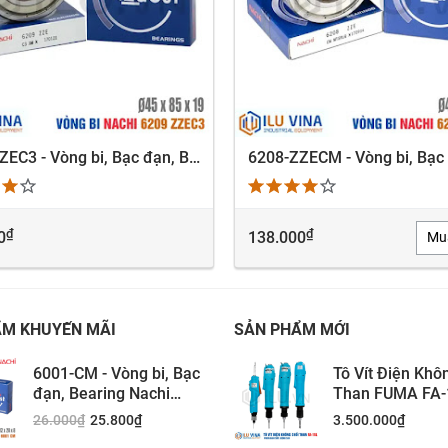
6209-ZZEC3 - Vòng bi, Bạc đạn, Bearing Nachi 6209-ZZEC3
XEM NHANH
XEM NHANH
₫
₫
0
138.000
Mu
ẨM KHUYẾN MÃI
SẢN PHẨM MỚI
6001-CM - Vòng bi, Bạc
Tô Vít Điện Khô
đạn, Bearing Nachi
Than FUMA FA-
6001-CM
26.000
₫
25.800
₫
3.500.000
₫