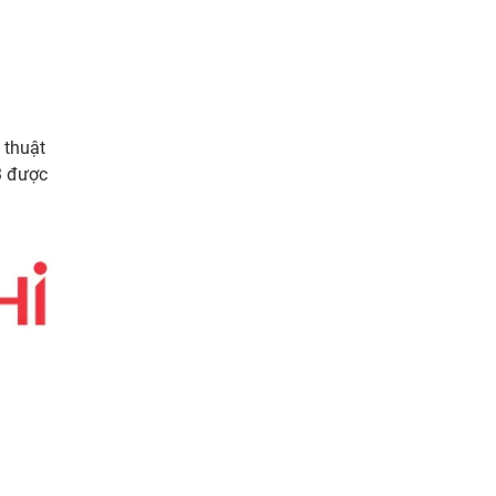
 thuật
3 được