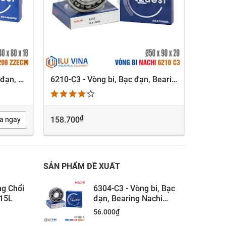
6208-ZZECM - Vòng bi, Bạc đạn, Bearing Nachi 6208-ZZECM
6210-C3 - Vòng bi, Bạc đạn, Bearing Nachi 6210-C3
XEM NHANH
₫
158.700
LIÊN 
a ngay
SẢN PHẨM ĐỀ XUẤT
ng Chổi
6304-C3 - Vòng bi, Bạc
15L
đạn, Bearing Nachi
6304-C3
56.000
₫