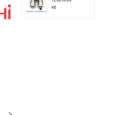
TC3010-03
0
₫