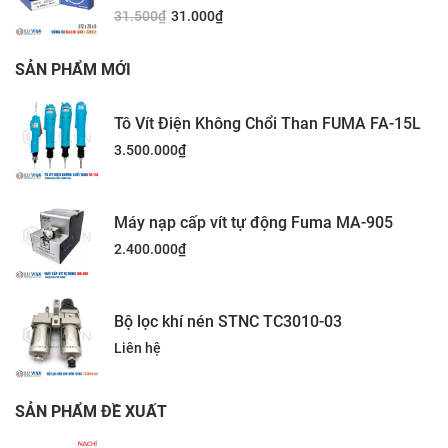
31.500
₫
31.000
₫
SẢN PHẨM MỚI
Tô Vít Điện Không Chổi Than FUMA FA-15L
3.500.000
₫
Máy nạp cấp vít tự động Fuma MA-905
2.400.000
₫
Bộ lọc khí nén STNC TC3010-03
Liên hệ
SẢN PHẨM ĐỀ XUẤT