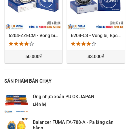
6204-ZZECM - Vòng bi, Bạc đạn, Bearing Nachi 6204-ZZECM
6204-C3 - Vòng bi, Bạc đạn, Bearing Nachi 6204-C3
₫
₫
50.000
43.000
SẢN PHẨM BÁN CHẠY
Ống nhựa xoắn PU OK JAPAN
Liên hệ
Balancer FUMA FA-788-A - Pa lăng cân
bằng