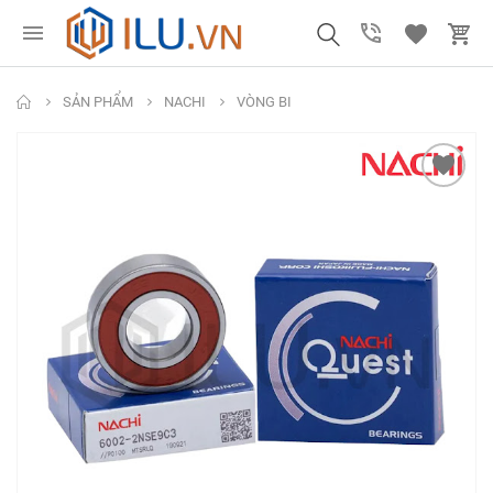
SẢN PHẨM
NACHI
VÒNG BI
Mũi Khoan Chuôi
Ống nhựa xoắn PU