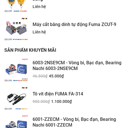
Liên hệ
Máy cắt băng dính tự động Fuma ZCUT-9
Liên hệ
SẢN PHẨM KHUYẾN MÃI
6003-2NSE9CM - Vòng bi, Bạc đạn, Bearing
Nachi 6003-2NSE9CM
46.500
₫
45.000
₫
Tô vít điện FUMA FA-314
950.000
₫
1.100.000
₫
6001-ZZECM - Vòng bi, Bạc đạn, Bearing
Nachi 6001-ZZECM