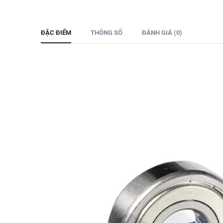
ĐẶC ĐIỂM
THÔNG SỐ
ĐÁNH GIÁ (0)