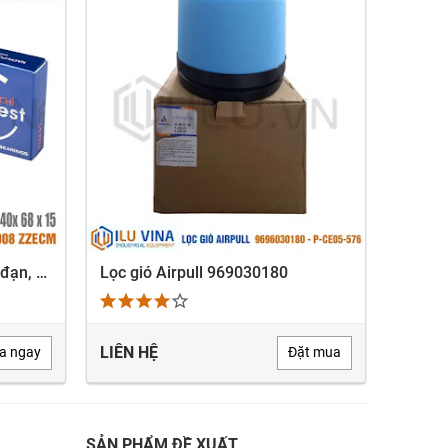
6008-ZZECM - Vòng bi, Bạc đạn, Bearing Nachi 6008-ZZECM
Lọc gió Airpull 969030180
Lọc gi
XEM NHANH
LIÊN HỆ
LIÊN 
a ngay
Đặt mua
SẢN PHẨM ĐỀ XUẤT