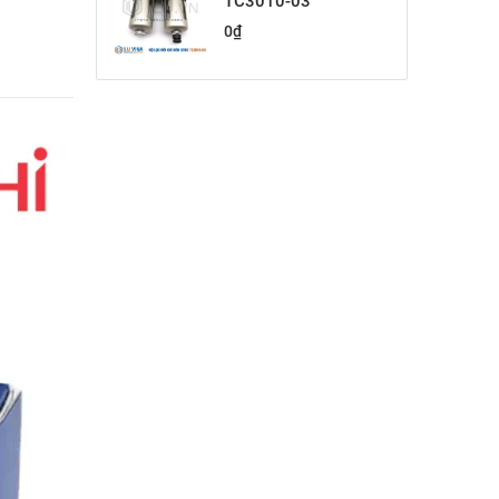
TC3010-03
0
₫