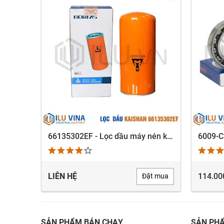
6304-CM - Vòng bi, Bạc đạn, Bearing Nachi 6304-CM
66135302EF - Lọc dầu máy nén khí Kaishan BK75, BK90, BK110, BK132
XEM NHANH
LIÊN HỆ
114.00
 ngay
Đặt mua
SẢN PHẨM BÁN CHẠY
SẢN PH