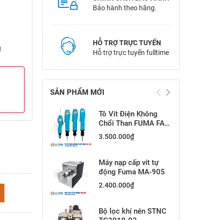
Bảo hành theo hãng.
HỖ TRỢ TRỰC TUYẾN
g
Hỗ trợ trực tuyến fulltime
SẢN PHẨM MỚI
Tô Vít Điện Không
Chổi Than FUMA FA-
15L
3.500.000
₫
Máy nạp cấp vít tự
động Fuma MA-905
2.400.000
₫
Bộ lọc khí nén STNC