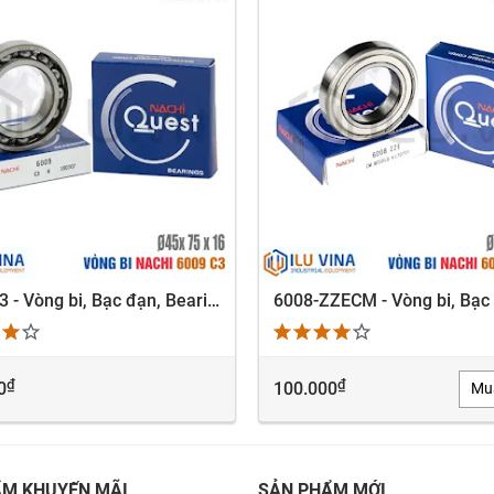
6009-C3 - Vòng bi, Bạc đạn, Bearing Nachi 6009-C3
XEM NHANH
XEM NHANH
₫
₫
0
100.000
Mu
ẨM KHUYẾN MÃI
SẢN PHẨM MỚI